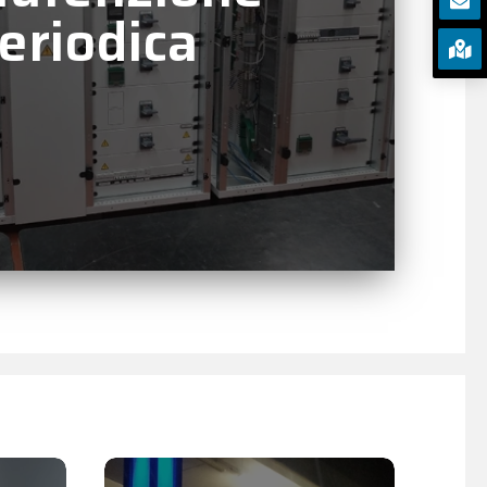
eriodica

ratti di manutenzione ordinaria o
n verifiche strumentali, controlli sulla
a e assistenza tecnica continua.