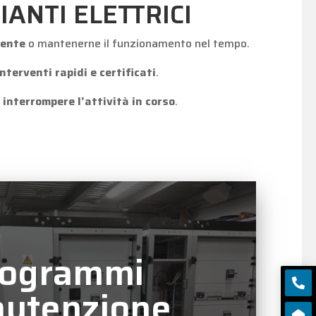
ANTI ELETTRICI
stente
o mantenerne il funzionamento nel tempo.
interventi rapidi e certificati
.
interrompere l’attività in corso
.
rogrammi

utenzione
