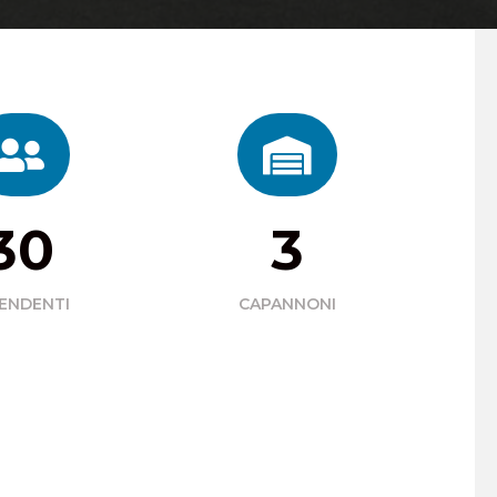


30
3
ENDENTI
CAPANNONI