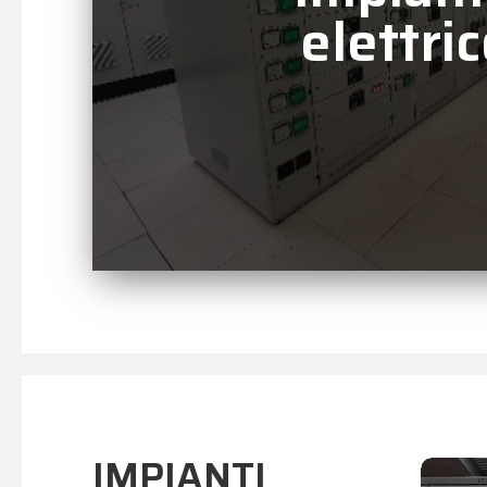
elettri
Rinnoviamo impianti datati o da
adeguarli alle norme CEI e migliora
sicurezza, anche nel caso di stru
IMPIANTI