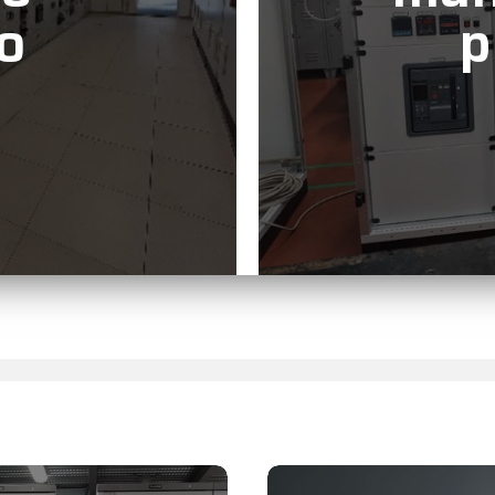
co
p
nneggiati per
Offriamo cont
rne efficienza e
straordinaria, co
tture attive.
messa a terr