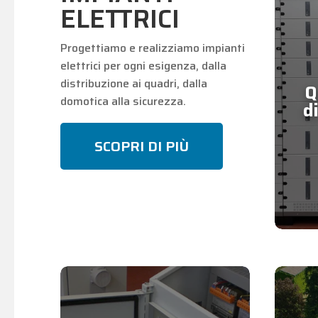
ELETTRICI
Progettiamo e realizziamo impianti
elettrici per ogni esigenza, dalla
distribuzione ai quadri, dalla
Q
domotica alla sicurezza.
d
SCOPRI DI PIÙ