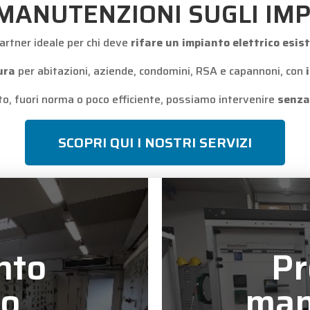
 MANUTENZIONI SUGLI IMPI
 partner ideale per chi deve
rifare un impianto elettrico esi
ura
per abitazioni, aziende, condomini, RSA e capannoni, con
eto, fuori norma o poco efficiente, possiamo intervenire
senza 
SCOPRI QUI I NOSTRI SERVIZI
nto
P
to
man