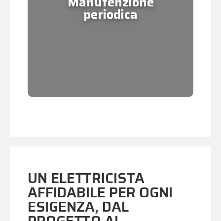
Manutenzione
mantenere gli impianti a
periodica
norma, sicuri e performanti nel
tempo.
UN ELETTRICISTA
AFFIDABILE PER OGNI
ESIGENZA, DAL