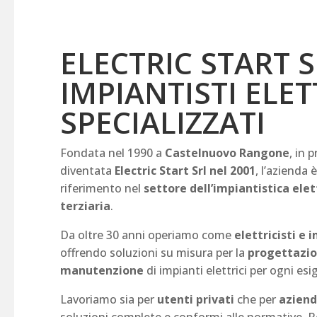
ELECTRIC START S
IMPIANTISTI ELET
SPECIALIZZATI
Fondata nel 1990 a
Castelnuovo Rangone
, in 
diventata
Electric Start Srl nel 2001
, l’azienda
riferimento nel
settore dell’impiantistica elett
terziaria
.
Da oltre 30 anni operiamo come
elettricisti e 
offrendo soluzioni su misura per la
progettazio
manutenzione
di impianti elettrici per ogni esi
Lavoriamo sia per
utenti privati
che per
aziend
soluzioni complete e conformi alle normative. Re