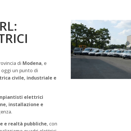
RL:
TRICI
provincia di
Modena
, e
 è oggi un punto di
rica civile, industriale e
impiantisti elettrici
ne, installazione e
genza.
e e realtà pubbliche
, con
alizziamo quadri elettrici,