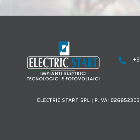
+3

ELECTRIC START SRL
|
P.IVA: 026852303