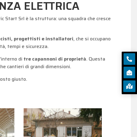
NZA ELETTRICA
ctric Start Srl è la struttura: una squadra che cresce
icisti, progettisti e installatori
, che si occupano
ità, tempi e sicurezza.
’interno di
tre capannoni di proprietà
. Questa

e cantieri di grandi dimensioni.

posto giusto.
