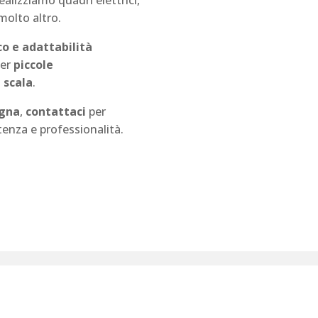
 molto altro.
o e adattabilità
per
piccole
 scala
.
ogna
,
contattaci
per
enza e professionalità.